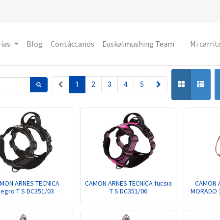
ías
Blog
Contáctanos
Euskalmushing Team
Mi carrit
1
2
3
4
5
MON ARNES TECNICA
CAMON ARNES TECNICA fucsia
CAMON A
egro T S DC351/03
T S DC351/06
MORADO 1