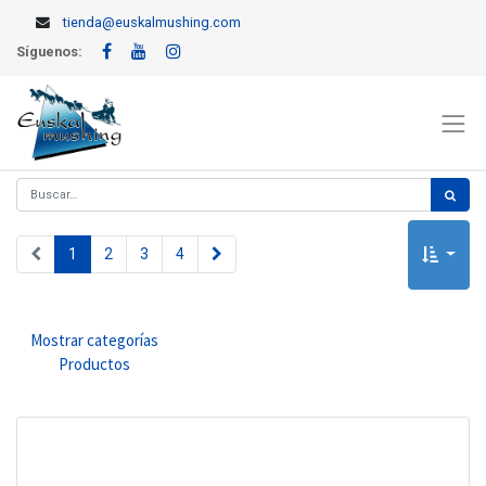
tienda@euskalmushing.com
Síguenos:
1
2
3
4
Mostrar categorías
Productos