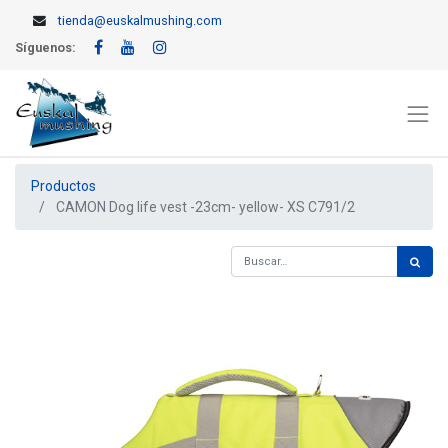
tienda@euskalmushing.com
Síguenos:
Productos
CAMON Dog life vest -23cm- yellow- XS C791/2