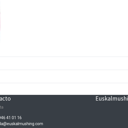
acto
Euskalmushin
ta
946 41 01 16
nda@euskalmushing.com