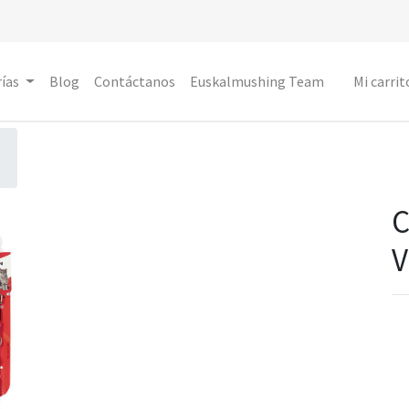
ías
Blog
Contáctanos
Euskalmushing Team
Mi carrit
C
V