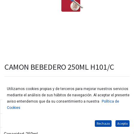
CAMON BEBEDERO 250ML H101/C
Utilizamos cookies propias y de terceros para mejorar nuestros servicios
mediante el análisis de sus hábitos de navegación. Al aceptar el presente
aviso entendemos que da su consentimiento a nuestra
Política de
Dispensador de agua para animales pequeños
Cookies
Con sistema anti-goteo
Rechazo
Acepto
Capacidad: 250ml