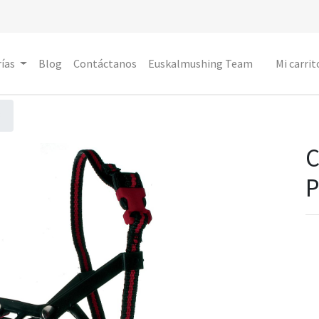
ías
Blog
Contáctanos
Euskalmushing Team
Mi carrit
3
P