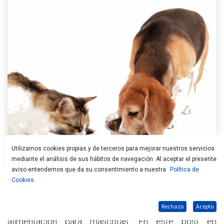
Utilizamos cookies propias y de terceros para mejorar nuestros servicios
mediante el análisis de sus hábitos de navegación. Al aceptar el presente
aviso entendemos que da su consentimiento a nuestra
Política de
Cookies
El mercado alimentario cada vez es más exigente a
todos los niveles, ya sea alimentación humana como
Rechazo
Acepto
alimentación para mascotas. En este post en